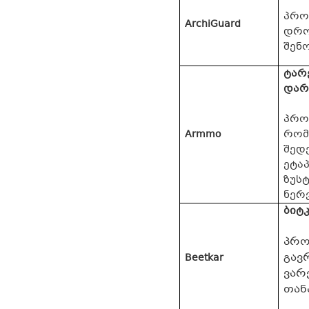
პრო
ArchiGuard
დრო
შენ
ტარ
დარ
პროე
Armmo
რომ
შედ
ეტა
ზუს
ნერ
ბიტკ
პრო
Beetkar
გავ
ვარ
თან