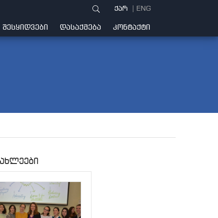
ქარ
ENG
ᲨᲔᲡᲧᲘᲓᲕᲔᲑᲘ
ᲓᲐᲡᲐᲥᲛᲔᲑᲐ
ᲙᲝᲜᲢᲐᲥᲢᲘ
იახლეები