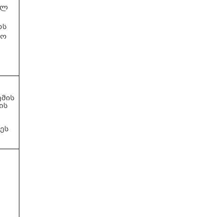
ულ
ოს
მო
მის
ის
ეს