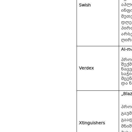
აპლ
Swish
ინფ
მეთ
დღე
პირ
არს
ღირ
AI-
პრო
შექ
Verdex
ნაც
საჭ
მცე
და 
„Blaz
პროე
გაუმ
გაა
Xtinguishers
მნი