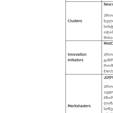
Resc
პროე
Clusters
ხელ
სის
ადა
მის
Mist
Innovation
პრო
Initiators
გაზ
რომე
Elect
კედ
პრო
ავტ
ბზა
ლაზ
Markshaders
სიზ