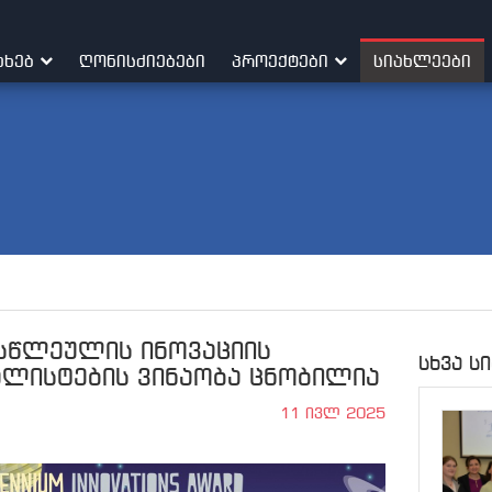
ᲐᲮᲔᲑ
ᲦᲝᲜᲘᲡᲫᲘᲔᲑᲔᲑᲘ
ᲞᲠᲝᲔᲥᲢᲔᲑᲘ
ᲡᲘᲐᲮᲚᲔᲔᲑᲘ
სწლეულის ინოვაციის
სხვა ს
ალისტების ვინაობა ცნობილია
11 ივლ 2025