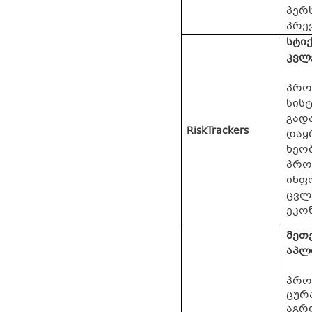
პერ
პრევ
სტი
კვლ
პრო
სისტ
გად
RiskTrackers
დაყ
ხეო
პრო
ინფ
ცვლ
ეკო
მეთ
აპლ
პრო
ცურა
აგრ