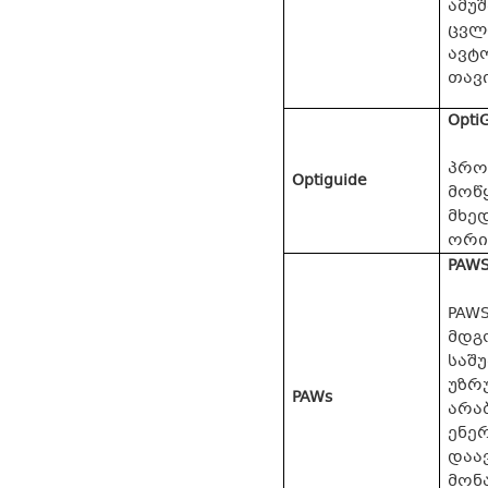
ამუ
ცვლ
ავტ
თავი
Opti
პროე
Optiguide
მოწ
მხე
ორი
PAWS
PAW
მდგ
საშ
უზრ
PAWs
არაბ
ენერ
დაავ
მონ