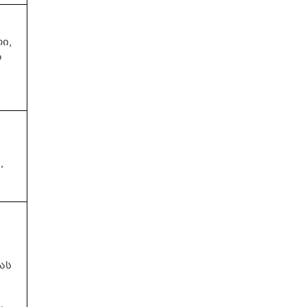
ი,
ო
,
ს
ას