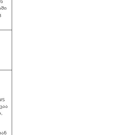
ის
აში
ც
WS
ცაა
,
იან